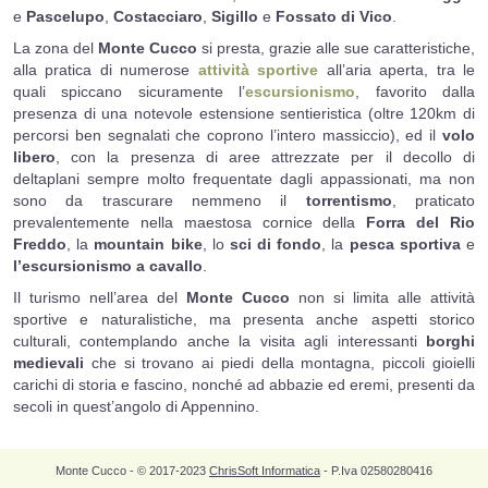
e
Pascelupo
,
Costacciaro
,
Sigillo
e
Fossato di Vico
.
Sentiero 298
La zona del
Monte Cucco
si presta, grazie alle sue caratteristiche,
alla pratica di numerose
attività sportive
all’aria aperta, tra le
ATTIVITÀ SPORTIVE
quali spiccano sicuramente l’
escursionismo
, favorito dalla
presenza di una notevole estensione sentieristica (oltre 120km di
GROTTE
percorsi ben segnalati che coprono l’intero massiccio), ed il
volo
libero
, con la presenza di aree attrezzate per il decollo di
LINKS
deltaplani sempre molto frequentate dagli appassionati, ma non
sono da trascurare nemmeno il
torrentismo
, praticato
prevalentemente nella maestosa cornice della
Forra del Rio
Freddo
, la
mountain bike
, lo
sci di fondo
, la
pesca sportiva
e
l’escursionismo a cavallo
.
Il turismo nell’area del
Monte Cucco
non si limita alle attività
sportive e naturalistiche, ma presenta anche aspetti storico
culturali, contemplando anche la visita agli interessanti
borghi
medievali
che si trovano ai piedi della montagna, piccoli gioielli
carichi di storia e fascino, nonché ad abbazie ed eremi, presenti da
secoli in quest’angolo di Appennino.
Monte Cucco - © 2017-2023
ChrisSoft Informatica
- P.Iva 02580280416