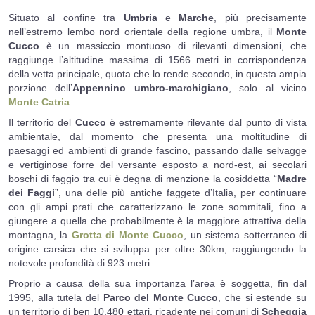
Situato al confine tra
Umbria
e
Marche
, più precisamente
Sentiero 235
nell’estremo lembo nord orientale della regione umbra, il
Monte
Cucco
è un massiccio montuoso di rilevanti dimensioni, che
Sentiero 236
raggiunge l’altitudine massima di 1566 metri in corrispondenza
della vetta principale, quota che lo rende secondo, in questa ampia
Sentiero 239
porzione dell’
Appennino umbro-marchigiano
, solo al vicino
Monte Catria
.
Sentiero 240
Il territorio del
Cucco
è estremamente rilevante dal punto di vista
Sentiero 279
ambientale, dal momento che presenta una moltitudine di
paesaggi ed ambienti di grande fascino, passando dalle selvagge
Sentiero 280
e vertiginose forre del versante esposto a nord-est, ai secolari
boschi di faggio tra cui è degna di menzione la cosiddetta “
Madre
Sentiero 282
dei Faggi
”, una delle più antiche faggete d’Italia, per continuare
con gli ampi prati che caratterizzano le zone sommitali, fino a
Sentiero 287
giungere a quella che probabilmente è la maggiore attrattiva della
montagna, la
Grotta di Monte Cucco
, un sistema sotterraneo di
Sentiero 292
origine carsica che si sviluppa per oltre 30km, raggiungendo la
notevole profondità di 923 metri.
Sentiero 293
Proprio a causa della sua importanza l’area è soggetta, fin dal
1995, alla tutela del
Parco del Monte Cucco
, che si estende su
Sentiero 296
un territorio di ben 10.480 ettari, ricadente nei comuni di
Scheggia