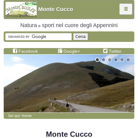
Monte Cucco
HOME
Natura
sport
nel cuore degli Appennini
e
TREKKING
Sentiero 225
Facebook
Google+
Twitter
Sentiero 226
Sentiero 228
Sentiero 229
Sentiero 230
Sentiero 231
Sei qui:
Home
Sentiero 231B
Monte Cucco
Sentiero 233